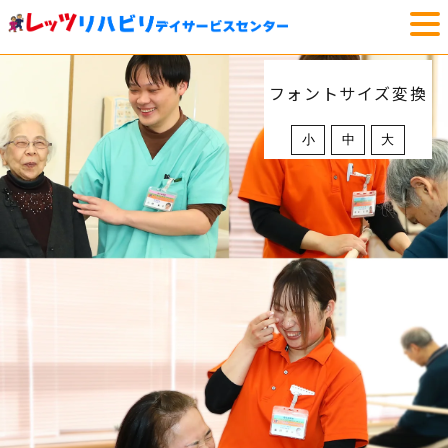
フォントサイズ変換
小
中
大